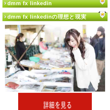
dmm fx linkedin
dmm fx linkedinの理想と現実