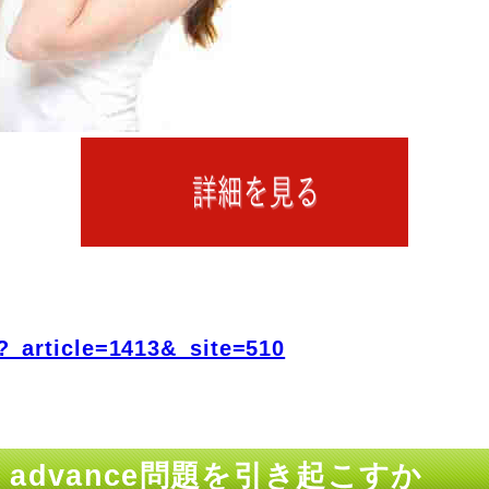
?_article=1413&_site=510
x advance問題を引き起こすか