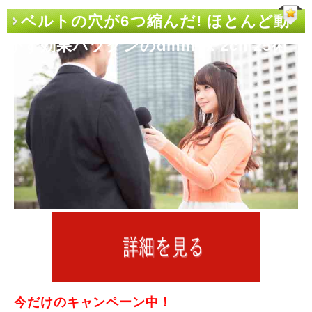
ベルトの穴が6つ縮んだ! ほとんど動
かず効果バツグンのdmm fx 2ch 25術
今だけのキャンペーン中！