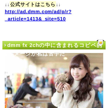
公式サイトはこちら
↓↓
↓↓
http://ad.dmm.com/ad/p/r?
_article=1413&_site=510
dmm fx 2chの中に含まれるコピペ的
なイメージが私は苦手だ