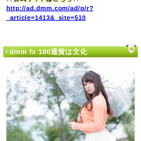
http://ad.dmm.com/ad/p/r?
_article=1413&_site=510
dmm fx 100通貨は文化