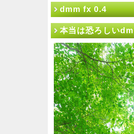
dmm fx 0.4
本当は恐ろしいdmm 