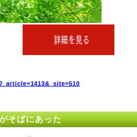
?_article=1413&_site=510
.4がそばにあった