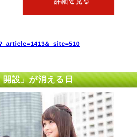
?_article=1413&_site=510
x 開設」が消える日