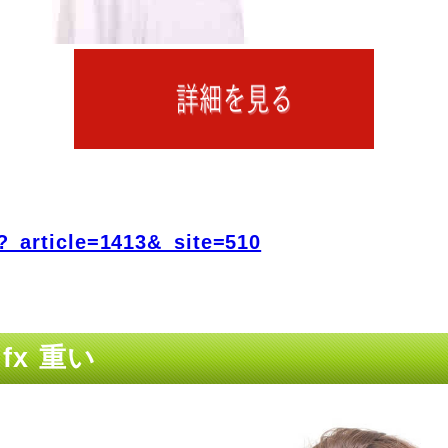
?_article=1413&_site=510
fx 重い