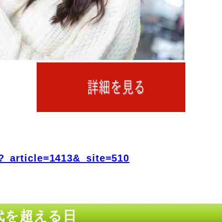
?_article=1413&_site=510
近代を超える日