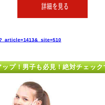
?_article=1413&_site=510
金力アップ！男子も必見！絶対チェッ