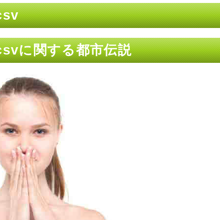
csv
 csvに関する都市伝説