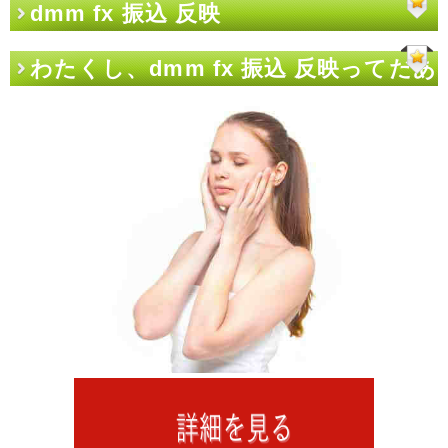
dmm fx 振込 反映
わたくし、dmm fx 振込 反映ってだあ
いすき！