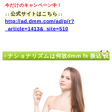
今だけのキャンペーン中！
公式サイトはこちら
↓↓
↓↓
http://ad.dmm.com/ad/p/r?
_article=1413&_site=510
ナショナリズムは何故dmm fx 振込 反
映を引き起こすか