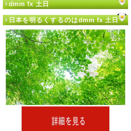
dmm fx 土日
日本を明るくするのはdmm fx 土日
だ。