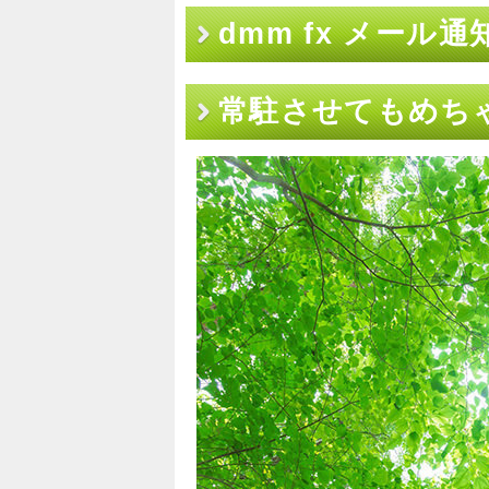
dmm fx メール通
常駐させてもめちゃ