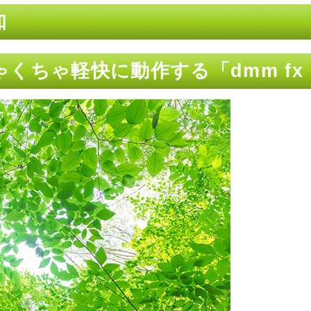
知
くちゃ軽快に動作する「dmm fx