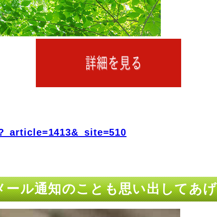
?_article=1413&_site=510
x メール通知のことも思い出してあ