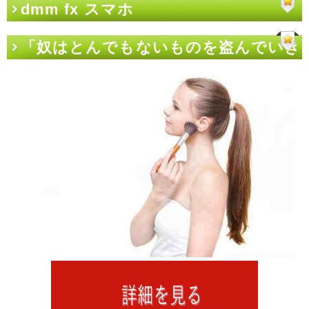
dmm fx スマホ
「奴はとんでもないものを盗んでいき
ました。dmm fx スマホです」