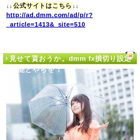
公式サイトはこちら
↓↓
↓↓
http://ad.dmm.com/ad/p/r?
_article=1413&_site=510
見せて貰おうか。dmm fx損切り設定
の性能とやらを！