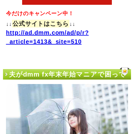
今だけのキャンペーン中！
公式サイトはこちら
↓↓
↓↓
http://ad.dmm.com/ad/p/r?
_article=1413&_site=510
夫がdmm fx年末年始マニアで困って
ます