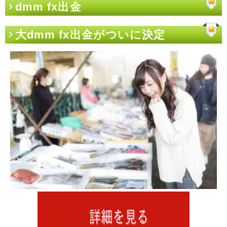
dmm fx出金
大dmm fx出金がついに決定