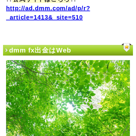
http://ad.dmm.com/ad/p/r?
_article=1413&_site=510
dmm fx出金はWeb