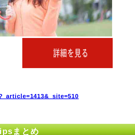
?_article=1413&_site=510
Tipsまとめ