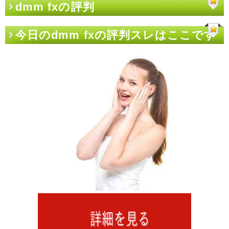
dmm fxの評判
今日のdmm fxの評判スレはここです
か