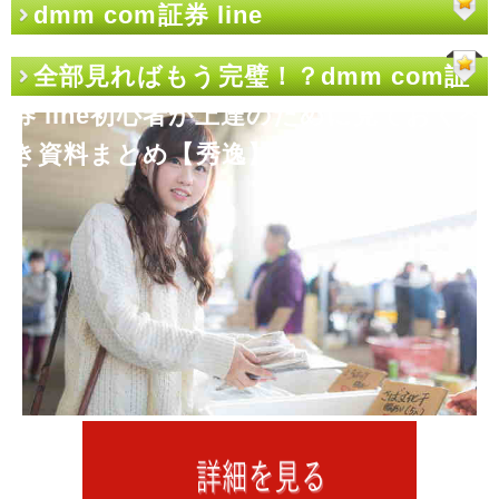
dmm com証券 line
全部見ればもう完璧！？dmm com証
券 line初心者が上達のために見ておくべ
き資料まとめ【秀逸】