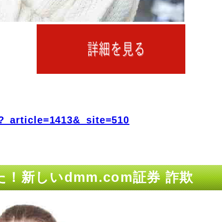
?_article=1413&_site=510
！新しいdmm.com証券 詐欺