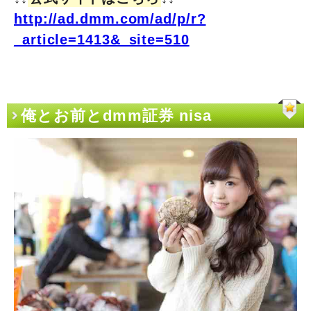
http://ad.dmm.com/ad/p/r?
_article=1413&_site=510
俺とお前とdmm証券 nisa