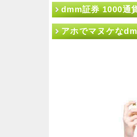
dmm証券 1000通
アホでマヌケなdmm