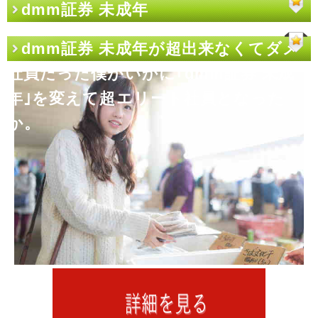
dmm証券 未成年
dmm証券 未成年が超出来なくてダメ
社員だった僕がいかに｢dmm証券 未成
年｣を変えて超エリート社員となった
か。