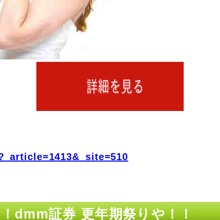
?_article=1413&_site=510
や！dmm証券 更年期祭りや！！