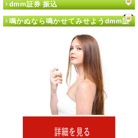
dmm証券 振込
鳴かぬなら鳴かせてみせようdmm証
券 振込