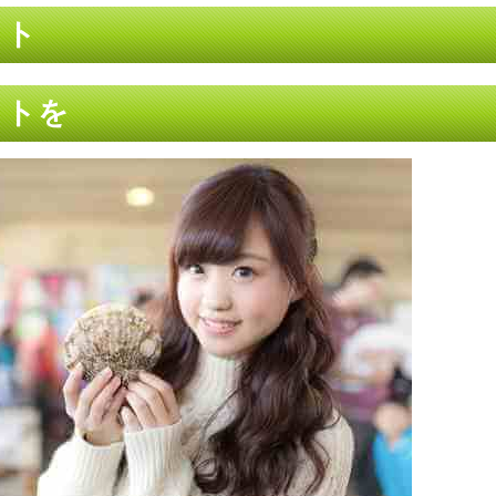
ット
ットを