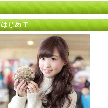
て
 はじめて