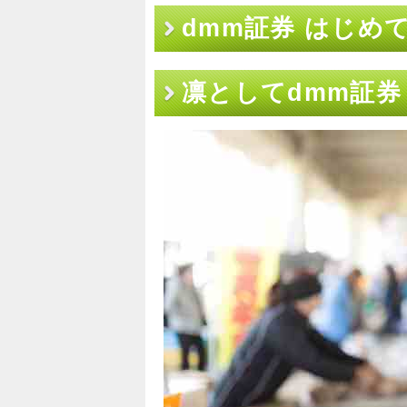
dmm証券 はじめ
凛としてdmm証券