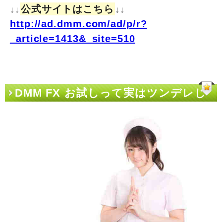
公式サイトはこちら
↓↓
↓↓
http://ad.dmm.com/ad/p/r?
_article=1413&_site=510
DMM FX お試しって実はツンデレじ
ゃね？